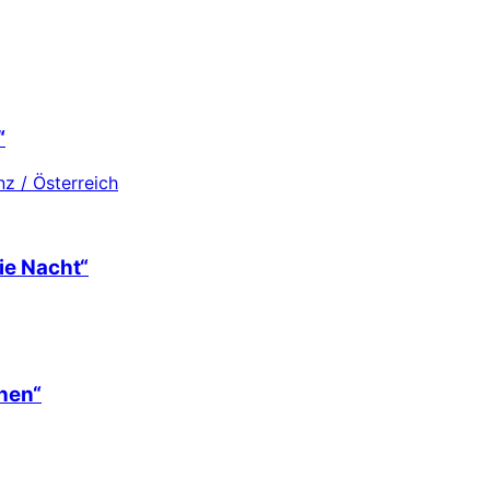
“
z / Österreich
ie Nacht“
hen“