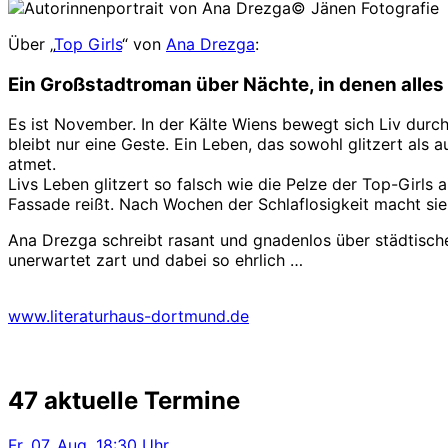
© Jänen Fotografie
Über „
Top Girls
“ von
Ana Drezga
:
Ein Großstadtroman über Nächte, in denen alles
Es ist November. In der Kälte Wiens bewegt sich Liv dur
bleibt nur eine Geste. Ein Leben, das sowohl glitzert als a
atmet.
Livs Leben glitzert so falsch wie die Pelze der Top-Girls 
Fassade reißt. Nach Wochen der Schlaflosigkeit macht sie
Ana Drezga schreibt rasant und gnadenlos über städtisch
unerwartet zart und dabei so ehrlich …
www.literaturhaus-dortmund.de
47 aktuelle Termine
Fr.
07. Aug.
18:30 Uhr