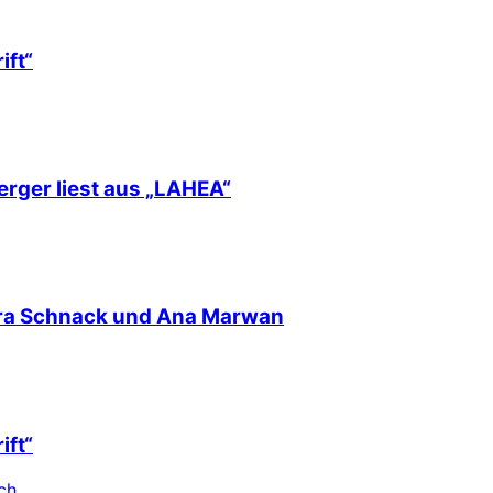
ift“
erger liest aus „LAHEA“
nra Schnack und Ana Marwan
ift“
ch