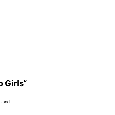
 Girls“
hland