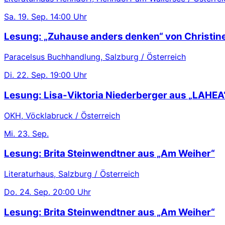
Sa.
19. Sep.
14:00 Uhr
Lesung: „Zuhause anders denken“ von Christin
Paracelsus Buchhandlung, Salzburg / Österreich
Di.
22. Sep.
19:00 Uhr
Lesung: Lisa-Viktoria Niederberger aus „LAHEA
OKH, Vöcklabruck / Österreich
Mi.
23. Sep.
Lesung: Brita Steinwendtner aus „Am Weiher“
Literaturhaus, Salzburg / Österreich
Do.
24. Sep.
20:00 Uhr
Lesung: Brita Steinwendtner aus „Am Weiher“