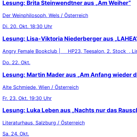
Lesung: Brita Steinwendtner aus „Am Weiher“
Der Weinphilosoph, Wels / Österreich
Di.
20. Okt.
18:30 Uhr
Lesung: Lisa-Viktoria Niederberger aus „LAHEA
Angry Female Bookclub | HP23, Teesalon, 2. Stock , Lin
Do.
22. Okt.
Lesung: Martin Mader aus „Am Anfang wieder d
Alte Schmiede, Wien / Österreich
Fr.
23. Okt.
19:30 Uhr
Lesung: Luka Leben aus „Nachts nur das Rausc
Literaturhaus, Salzburg / Österreich
Sa.
24. Okt.