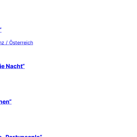
“
z / Österreich
ie Nacht“
hen“