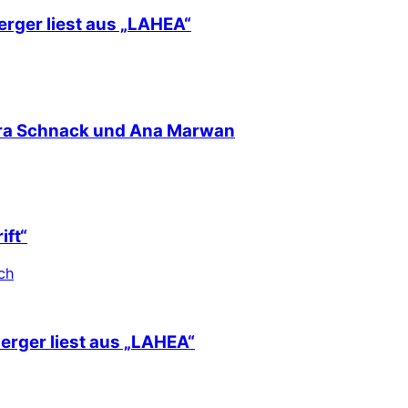
erger liest aus „LAHEA“
nra Schnack und Ana Marwan
ift“
ch
berger liest aus „LAHEA“