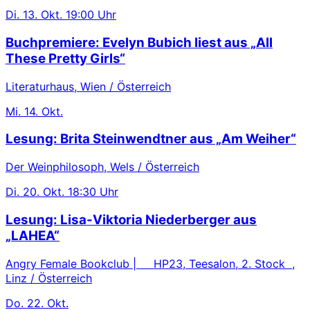
Di.
13. Okt.
19:00 Uhr
Buchpremiere: Evelyn Bubich liest aus „All
These Pretty Girls“
Literaturhaus, Wien / Österreich
Mi.
14. Okt.
Lesung: Brita Steinwendtner aus „Am Weiher“
Der Weinphilosoph, Wels / Österreich
Di.
20. Okt.
18:30 Uhr
Lesung: Lisa-Viktoria Niederberger aus
„LAHEA“
Angry Female Bookclub | HP23, Teesalon, 2. Stock ,
Linz / Österreich
Do.
22. Okt.