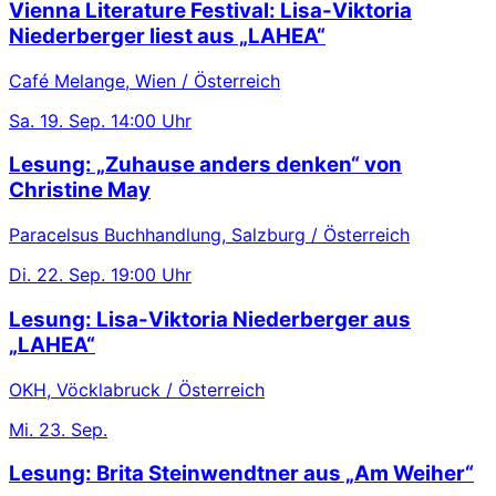
Vienna Literature Festival: Lisa-Viktoria
Niederberger liest aus „LAHEA“
Café Melange, Wien / Österreich
Sa.
19. Sep.
14:00 Uhr
Lesung: „Zuhause anders denken“ von
Christine May
Paracelsus Buchhandlung, Salzburg / Österreich
Di.
22. Sep.
19:00 Uhr
Lesung: Lisa-Viktoria Niederberger aus
„LAHEA“
OKH, Vöcklabruck / Österreich
Mi.
23. Sep.
Lesung: Brita Steinwendtner aus „Am Weiher“