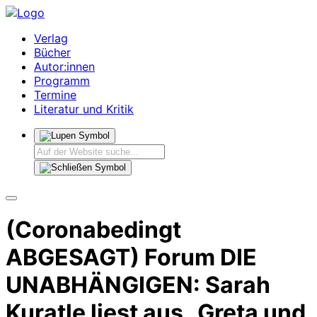
Verlag
Bücher
Autor:innen
Programm
Termine
Literatur und Kritik
(Coronabedingt
ABGESAGT) Forum DIE
UNABHÄNGIGEN: Sarah
Kuratle liest aus „Greta und