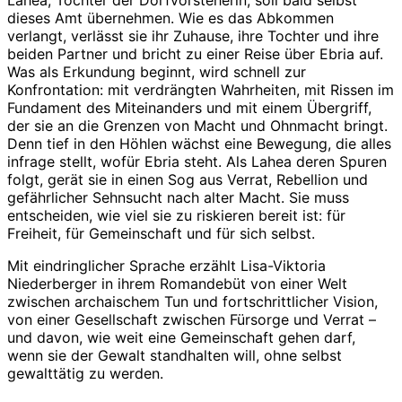
Lahea, Tochter der Dorfvorsteherin, soll bald selbst
dieses Amt übernehmen. Wie es das Abkommen
verlangt, verlässt sie ihr Zuhause, ihre Tochter und ihre
beiden Partner und bricht zu einer Reise über Ebria auf.
Was als Erkundung beginnt, wird schnell zur
Konfrontation: mit verdrängten Wahrheiten, mit Rissen im
Fundament des Miteinanders und mit einem Übergriff,
der sie an die Grenzen von Macht und Ohnmacht bringt.
Denn tief in den Höhlen wächst eine Bewegung, die alles
infrage stellt, wofür Ebria steht. Als Lahea deren Spuren
folgt, gerät sie in einen Sog aus Verrat, Rebellion und
gefährlicher Sehnsucht nach alter Macht. Sie muss
entscheiden, wie viel sie zu riskieren bereit ist: für
Freiheit, für Gemeinschaft und für sich selbst.
Mit eindringlicher Sprache erzählt Lisa-Viktoria
Niederberger in ihrem Romandebüt von einer Welt
zwischen archaischem Tun und fortschrittlicher Vision,
von einer Gesellschaft zwischen Fürsorge und Verrat –
und davon, wie weit eine Gemeinschaft gehen darf,
wenn sie der Gewalt standhalten will, ohne selbst
gewalttätig zu werden.