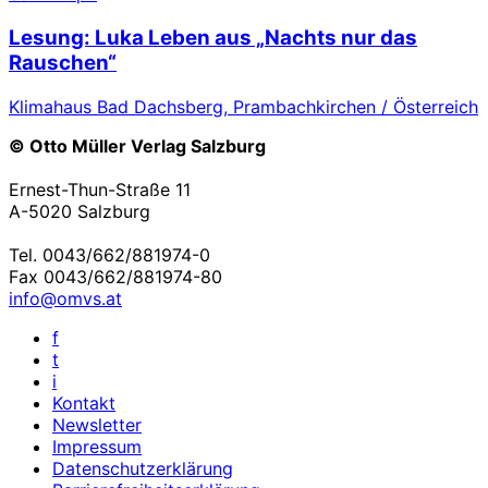
Lesung: Luka Leben aus „Nachts nur das
Rauschen“
Klimahaus Bad Dachsberg, Prambachkirchen / Österreich
© Otto Müller Verlag Salzburg
Ernest-Thun-Straße 11
A-5020 Salzburg
Tel. 0043/662/881974-0
Fax 0043/662/881974-80
info@omvs.at
f
t
i
Kontakt
Newsletter
Impressum
Datenschutzerklärung