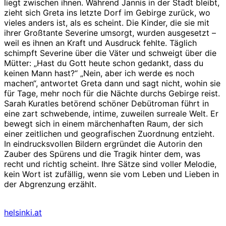
liegt zwischen ihnen. Während Jannis in der Stadt bleibt,
zieht sich Greta ins letzte Dorf im Gebirge zurück, wo
vieles anders ist, als es scheint. Die Kinder, die sie mit
ihrer Großtante Severine umsorgt, wurden ausgesetzt –
weil es ihnen an Kraft und Ausdruck fehlte. Täglich
schimpft Severine über die Väter und schweigt über die
Mütter: „Hast du Gott heute schon gedankt, dass du
keinen Mann hast?“ „Nein, aber ich werde es noch
machen“, antwortet Greta dann und sagt nicht, wohin sie
für Tage, mehr noch für die Nächte durchs Gebirge reist.
Sarah Kuratles betörend schöner Debütroman führt in
eine zart schwebende, intime, zuweilen surreale Welt. Er
bewegt sich in einem märchenhaften Raum, der sich
einer zeitlichen und geografischen Zuordnung entzieht.
In eindrucksvollen Bildern ergründet die Autorin den
Zauber des Spürens und die Tragik hinter dem, was
recht und richtig scheint. Ihre Sätze sind voller Melodie,
kein Wort ist zufällig, wenn sie vom Leben und Lieben in
der Abgrenzung erzählt.
helsinki.at