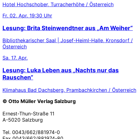
Hotel Hochschober, Turracherhöhe / Österreich
Fr.
02. Apr.
19:30 Uhr
Lesung: Brita Steinwendtner aus „Am Weiher“
Bibliothekarischer Saal | Josef-Heiml-Halle, Kronsdorf /
Österreich
Sa.
17. Apr.
Lesung: Luka Leben aus „Nachts nur das
Rauschen“
Klimahaus Bad Dachsberg, Prambachkirchen / Österreich
© Otto Müller Verlag Salzburg
Ernest-Thun-Straße 11
A-5020 Salzburg
Tel. 0043/662/881974-0
Fax 0043/662/881974-80