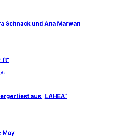
nra Schnack und Ana Marwan
ift“
ch
berger liest aus „LAHEA“
e May