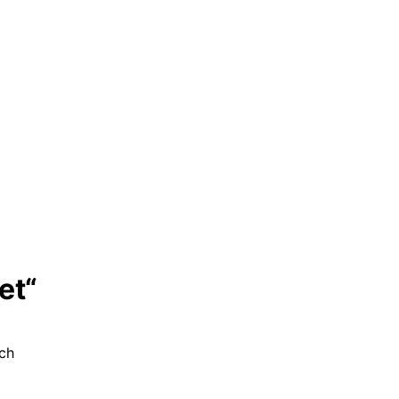
et“
ich