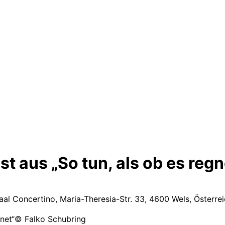
iest aus „So tun, als ob es regn
al Concertino, Maria-Theresia-Str. 33, 4600 Wels, Österre
© Falko Schubring