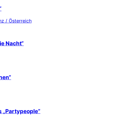
“
z / Österreich
ie Nacht“
hen“
s „Partypeople“