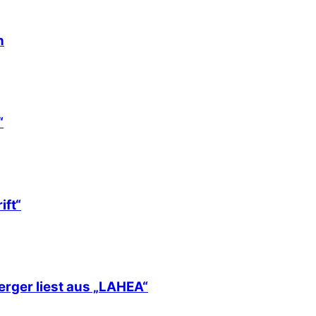
h
“
ift“
erger liest aus „LAHEA“