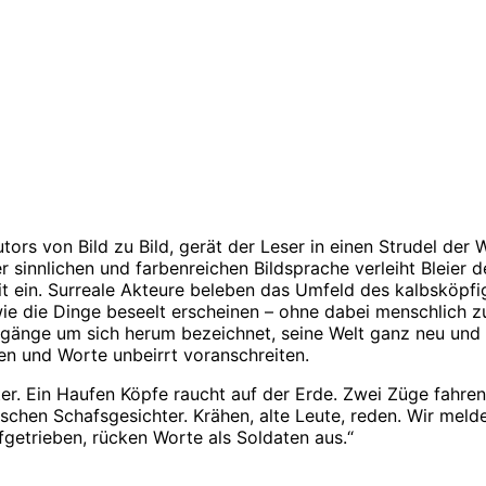
tors von Bild zu Bild, gerät der Leser in einen Strudel de
r sinnlichen und farbenreichen Bildsprache verleiht Bleier 
eit ein. Surreale Akteure beleben das Umfeld des kalbsköp
wie die Dinge beseelt erscheinen – ohne dabei menschlich z
orgänge um sich herum bezeichnet, seine Welt ganz neu und 
ren und Worte unbeirrt voranschreiten.
ter. Ein Haufen Köpfe raucht auf der Erde. Zwei Züge fahre
nschen Schafsgesichter. Krähen, alte Leute, reden. Wir meld
ufgetrieben, rücken Worte als Soldaten aus.“