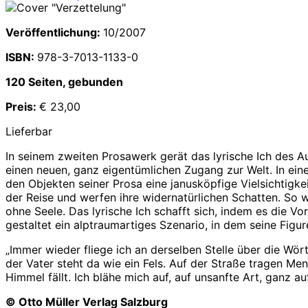
Veröffentlichung:
10/2007
ISBN:
978-3-7013-1133-0
120 Seiten, gebunden
Preis:
€ 23,00
Lieferbar
In seinem zweiten Prosawerk gerät das lyrische Ich des Au
einen neuen, ganz eigentümlichen Zugang zur Welt. In eine
den Objekten seiner Prosa eine janusköpfige Vielsichtigk
der Reise und werfen ihre widernatürlichen Schatten. So 
ohne Seele. Das lyrische Ich schafft sich, indem es die V
gestaltet ein alptraumartiges Szenario, in dem seine Figu
„Immer wieder fliege ich an derselben Stelle über die Wör
der Vater steht da wie ein Fels. Auf der Straße tragen Me
Himmel fällt. Ich blähe mich auf, auf unsanfte Art, ganz a
© Otto Müller Verlag Salzburg