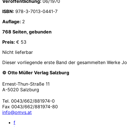
Veröffentlichung:
06/1970
ISBN:
978-3-7013-0441-7
Auflage:
2
768 Seiten, gebunden
Preis:
€ 53
Nicht lieferbar
Dieser vorliegende erste Band der gesammelten Werke Jos
© Otto Müller Verlag Salzburg
Ernest-Thun-Straße 11
A-5020 Salzburg
Tel. 0043/662/881974-0
Fax 0043/662/881974-80
info@omvs.at
f