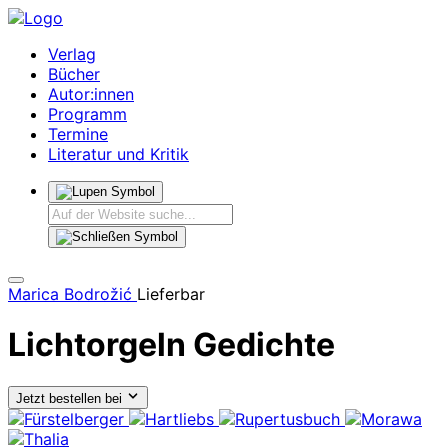
Verlag
Bücher
Autor:innen
Programm
Termine
Literatur und Kritik
Marica Bodrožić
Lieferbar
Lichtorgeln
Gedichte
Jetzt bestellen bei