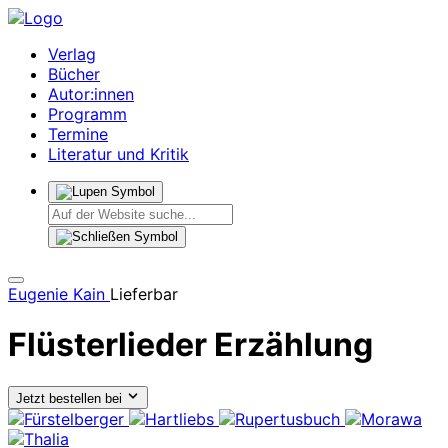
Verlag
Bücher
Autor:innen
Programm
Termine
Literatur und Kritik
Eugenie Kain
Lieferbar
Flüsterlieder
Erzählung
Jetzt bestellen bei