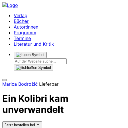
Verlag
Bücher
Autor:innen
Programm
Termine
Literatur und Kritik
Marica Bodrožić
Lieferbar
Ein Kolibri kam
unverwandelt
Jetzt bestellen bei