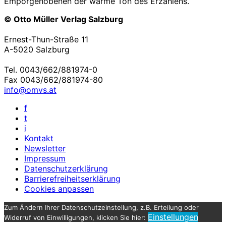
Emporgehobenen der warme Ton des Erzählens.
© Otto Müller Verlag Salzburg
Ernest-Thun-Straße 11
A-5020 Salzburg
Tel. 0043/662/881974-0
Fax 0043/662/881974-80
info@omvs.at
f
t
i
Kontakt
Newsletter
Impressum
Datenschutzerklärung
Barrierefreiheitserklärung
Cookies anpassen
Zum Ändern Ihrer Datenschutzeinstellung, z.B. Erteilung oder
Einstellungen
Widerruf von Einwilligungen, klicken Sie hier: