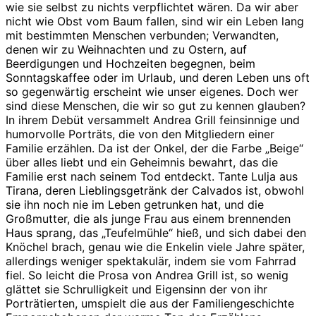
wie sie selbst zu nichts verpflichtet wären. Da wir aber
nicht wie Obst vom Baum fallen, sind wir ein Leben lang
mit bestimmten Menschen verbunden; Verwandten,
denen wir zu Weihnachten und zu Ostern, auf
Beerdigungen und Hochzeiten begegnen, beim
Sonntagskaffee oder im Urlaub, und deren Leben uns oft
so gegenwärtig erscheint wie unser eigenes. Doch wer
sind diese Menschen, die wir so gut zu kennen glauben?
In ihrem Debüt versammelt Andrea Grill feinsinnige und
humorvolle Porträts, die von den Mitgliedern einer
Familie erzählen. Da ist der Onkel, der die Farbe „Beige“
über alles liebt und ein Geheimnis bewahrt, das die
Familie erst nach seinem Tod entdeckt. Tante Lulja aus
Tirana, deren Lieblingsgetränk der Calvados ist, obwohl
sie ihn noch nie im Leben getrunken hat, und die
Großmutter, die als junge Frau aus einem brennenden
Haus sprang, das „Teufelmühle“ hieß, und sich dabei den
Knöchel brach, genau wie die Enkelin viele Jahre später,
allerdings weniger spektakulär, indem sie vom Fahrrad
fiel. So leicht die Prosa von Andrea Grill ist, so wenig
glättet sie Schrulligkeit und Eigensinn der von ihr
Porträtierten, umspielt die aus der Familiengeschichte