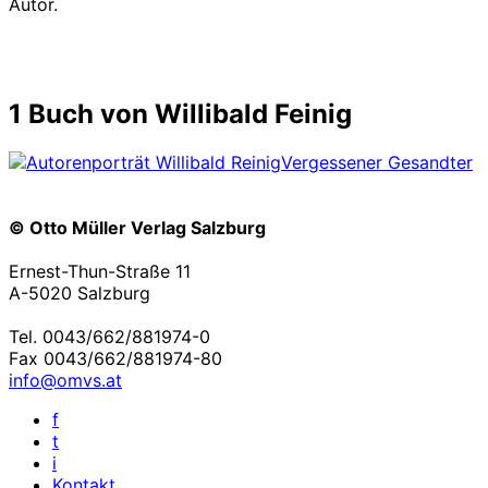
Autor.
1 Buch von Willibald Feinig
Vergessener Gesandter
© Otto Müller Verlag Salzburg
Ernest-Thun-Straße 11
A-5020 Salzburg
Tel. 0043/662/881974-0
Fax 0043/662/881974-80
info@omvs.at
f
t
i
Kontakt