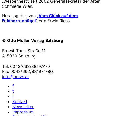
„Wespennest“, seit 2002 Generalsekretär der Alten
Schmiede Wien.
Herausgeber von
„Vom Glück auf dem
Feldherrenhügel“
von Erwin Riess.
© Otto Müller Verlag Salzburg
Ernest-Thun-Straße 11
A-5020 Salzburg
Tel. 0043/662/881974-0
Fax 0043/662/881974-80
info@omvs.at
f
t
i
Kontakt
Newsletter
Impressum