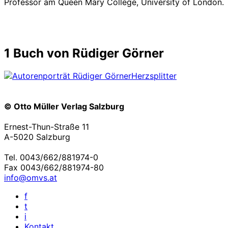
Professor am Queen Mary College, University of London.
1 Buch von Rüdiger Görner
Herzsplitter
© Otto Müller Verlag Salzburg
Ernest-Thun-Straße 11
A-5020 Salzburg
Tel. 0043/662/881974-0
Fax 0043/662/881974-80
info@omvs.at
f
t
i
Kontakt