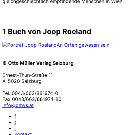
gleichgeschlechtlich empfindende Menschen in Wien.
1 Buch von Joop Roeland
An Orten gewesen sein
© Otto Müller Verlag Salzburg
Ernest-Thun-Straße 11
A-5020 Salzburg
Tel. 0043/662/881974-0
Fax 0043/662/881974-80
info@omvs.at
f
t
i
Kontakt