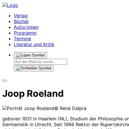
Verlag
Bücher
Autor:innen
Programm
Termine
Literatur und Kritik
Joop Roeland
© René Dalpra
geboren 1931 in Haarlem (NL), Studium der Philosophie u
Germanistik in Utrecht. Seit 1986 Rektor der Rupertskirche